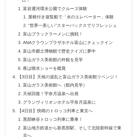
富岩運河環水公園でクルーズ体験
屋根付き遊覧船で「水のエレベーター」体験
“世界一美しい”スターバックスでリフレッシュ
富山ブラックラーメンに挑戦！
ANAクラウンプラザホテル富山にチェックイン
富山市郷土博物館で歴史クイズに夢中
富山ガラス美術館の外観を見学
夜は噴水ショーを鑑賞
【3日目】天候の波乱と富山ガラス美術館リベンジ！
富山ガラス美術館へ（館内見学）
天候回復！宇奈月温泉へ出発
グランヴィリオンホテル宇奈月温泉に
【4日目】快晴のトロッコ列車と東京へ
黒部峡谷トロッコ列車に乗車！
富山地方鉄道から新黒部駅、そして北陸新幹線で東
京へ