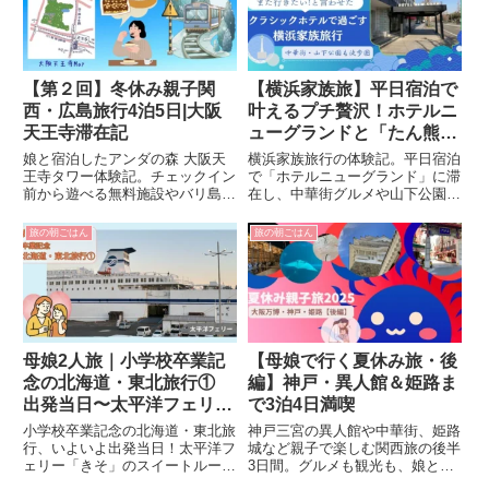
【第２回】冬休み親子関
【横浜家族旅】平日宿泊で
西・広島旅行4泊5日|大阪
叶えるプチ贅沢！ホテルニ
天王寺滞在記
ューグランドと「たん熊」
の朝ごはん
娘と宿泊したアンダの森 大阪天
横浜家族旅行の体験記。平日宿泊
王寺タワー体験記。チェックイン
で「ホテルニューグランド」に滞
前から遊べる無料施設やバリ島風
在し、中華街グルメや山下公園・
の非日常感ある館内、あべのハル
元町観光を満喫。クラシックホテ
カス展望台観光も楽しみました。
ルの落ち着いた空間と丁寧な朝食
旅の朝ごはん
旅の朝ごはん
で、家族全員が「また行きたい」
と感じる旅になりました。
母娘2人旅｜小学校卒業記
【母娘で行く夏休み旅・後
念の北海道・東北旅行①
編】神戸・異人館＆姫路ま
出発当日〜太平洋フェリー
で3泊4日満喫
乗船まで
小学校卒業記念の北海道・東北旅
神戸三宮の異人館や中華街、姫路
行、いよいよ出発当日！太平洋フ
城など親子で楽しむ関西旅の後半
ェリー「きそ」のスイートルーム
3日間。グルメも観光も、娘と
に乗船。約33㎡の広々とした客
の“はじめて”がいっぱい！母娘で