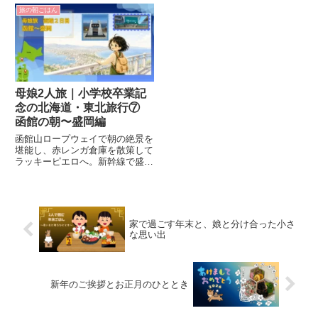
室や乗り場でのハプニングなど、
過ごす、ゆったりとした夏休みの
旅の朝ごはん
出発から乗船までの様子をリアル
思い出を記録します。
にレポートします。
母娘2人旅｜小学校卒業記
念の北海道・東北旅行⑦
函館の朝〜盛岡編
函館山ロープウェイで朝の絶景を
堪能し、赤レンガ倉庫を散策して
ラッキーピエロへ。新幹線で盛岡
へ移動後、駅ビルでじゃじゃ麺に
初挑戦！「チータンタン」って
何？聞き返してしまった珍体験も
正直に。
家で過ごす年末と、娘と分け合った小さ
な思い出
新年のご挨拶とお正月のひととき