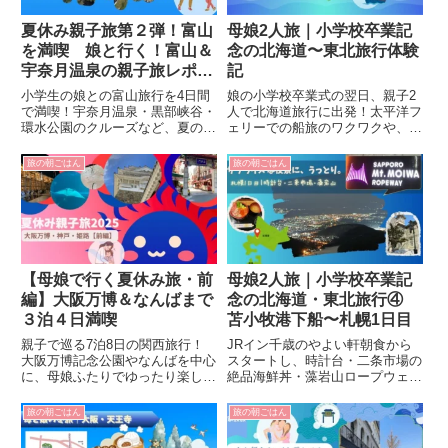
夏休み親子旅第２弾！富山
母娘2人旅｜小学校卒業記
を満喫 娘と行く！富山＆
念の北海道〜東北旅行体験
宇奈月温泉の親子旅レポー
記
ト
小学生の娘との富山旅行を4日間
娘の小学校卒業式の翌日、親子2
で満喫！宇奈月温泉・黒部峡谷・
人で北海道旅行に出発！太平洋フ
環水公園のクルーズなど、夏の思
ェリーでの船旅のワクワクや、旅
い出が詰まった記録です。
立ち前の親子の思いを綴ったエピ
ソードです。シリーズ記事の第一
旅の朝ごはん
旅の朝ごはん
回目としてお届けします。
【母娘で行く夏休み旅・前
母娘2人旅｜小学校卒業記
編】大阪万博＆なんばまで
念の北海道・東北旅行④
３泊４日満喫
苫小牧港下船〜札幌1日目
親子で巡る7泊8日の関西旅行！
JRイン千歳のやよい軒朝食から
大阪万博記念公園やなんばを中心
スタートし、時計台・二条市場の
に、母娘ふたりでゆったり楽しむ
絶品海鮮丼・藻岩山ロープウェイ
夏休みの前半3日間をレポート。
の夜景まで。母娘2人で歩き倒し
観光・グルメ・思い出たっぷりの
た札幌1日目の全記録です。
旅の朝ごはん
旅の朝ごはん
旅をお届けします。