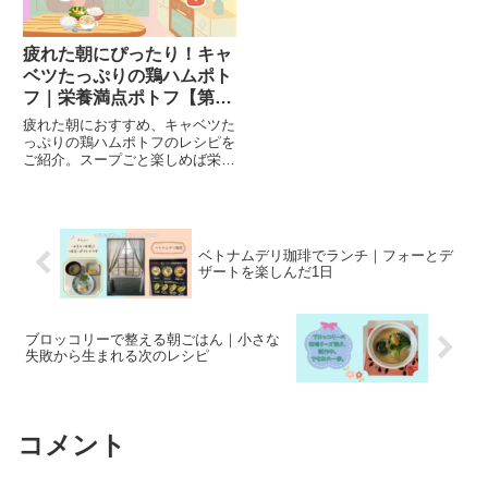
疲れた朝にぴったり！キャ
ベツたっぷりの鶏ハムポト
フ｜栄養満点ポトフ【第３
回】
疲れた朝におすすめ、キャベツた
っぷりの鶏ハムポトフのレシピを
ご紹介。スープごと楽しめば栄養
まるごと。やさしい味わいで体も
心もほっと温まる、朝食にぴった
りの一品です。
ベトナムデリ珈琲でランチ｜フォーとデ
ザートを楽しんだ1日
ブロッコリーで整える朝ごはん｜小さな
失敗から生まれる次のレシピ
コメント