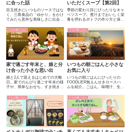
に合った話
いただくスープ【第2回】
目玉焼きにいつものソースではな
季節の変わり目にぴったりなキャ
く、三島食品の「ゆかり」をかけ
ベツスープ。煮汁までおいしく栄
てみたら意外な美味しさに出会い
養を摂れるポトフの作り方と保存
ました。偶然から生まれた新定番
のコツを紹介。心も体もほっと温
の朝ごはんと、広島の思い出を綴
まる朝ごはんにおすすめです。
うちの朝ごはん
うちの朝ごはん
ります。
家で過ごす年末と、娘と分
いつもの朝ごはんと小さな
け合った小さな思い出
お気に入り
娘と2人で迎えるはじめての大晦
いつもの朝ごはんにぴったりの
日。家でのんびり過ごす年末の様
FOODLIER無えんせきロースハ
子や、簡単なおせち、すき焼き、
ムを紹介。ごはん、味噌汁、生キ
いつもの朝ごはん、断捨離につい
ャベツサラダ、目玉焼きの定番メ
て綴った日記ブログです。
ニューで、毎日の朝をほっとする
うちの朝ごはん
うちの朝ごはん
時間に。
ベトナムデリ珈琲でランチ
高くても大丈夫！キャベツ