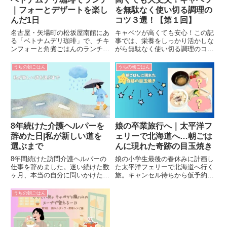
｜フォーとデザートを楽し
を無駄なく使い切る調理の
んだ1日
コツ３選！【第１回】
名古屋・矢場町の松坂屋南館にあ
キャベツが高くても安心！この記
る「ベトナムデリ珈琲」で、チキ
事では、栄養をしっかり活かしな
ンフォーと角煮ごはんのランチを
がら無駄なく使い切る調理のコツ
娘と楽しんだ体験記。食後にはい
を3つ紹介。生・加熱・油との相
ちごのクレープとココナッツソフ
性など、日々のごはんに役立つ簡
うちの朝ごはん
うちの朝ごはん
トクリームで大満足！店内の雰囲
単テクをやさしく解説します。
気やメニューも紹介しています。
8年続けた介護ヘルパーを
娘の卒業旅行へ｜太平洋フ
辞めた日|私が新しい道を
ェリーで北海道へ…朝ごは
選ぶまで
んに現れた奇跡の目玉焼き
8年間続けた訪問介護ヘルパーの
娘の小学生最後の春休みに計画し
仕事を辞めました。迷い続けた数
た太平洋フェリーで北海道へ行く
ヶ月、本当の自分に問いかけた時
旅。キャンセル待ちから仮予約の
間、そして「未知」を選んだ決
連絡が届いた翌朝、朝ごはんの目
断。退職の日の心の揺れと、春の
玉焼きが北海道の形に？旅の始ま
うちの朝ごはん
小さな前進を綴ります。
りを感じた小さな奇跡のお話。