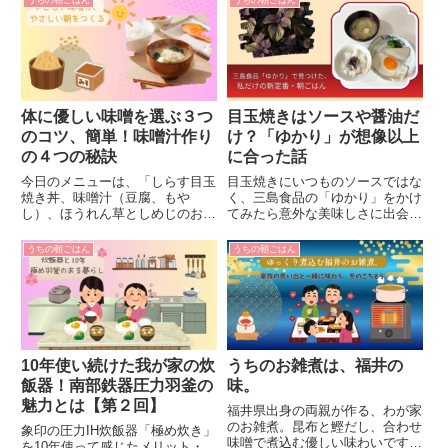
鶴舞公園で出会った旬の食材とと
もに、日常の小さな再発見を綴り
ます。
体に優しい味噌を選ぶ３つ
目玉焼きはソースや醤油だ
のコツ、簡単！味噌汁作り
け？「ゆかり」が想像以上
の４つの秘訣
に合った話
今日のメニューは、「しらす目玉
目玉焼きにいつものソースではな
焼き丼、味噌汁（豆腐、もや
く、三島食品の「ゆかり」をかけ
し）、ほうれん草としめじのおひ
てみたら意外な美味しさに出会い
たし」です。普段の「味噌の選び
ました。偶然から生まれた新定番
方３つのポイント」についてお話
の朝ごはんと、広島の思い出を綴
うちの朝ごはん
うちの朝ごはん
ししています。
ります。
10年使い続けた我が家の炊
うちのお雑煮は、福井の
飯器！南部鉄器圧力羽釜の
味。
魅力とは【第２回】
福井県出身の両親が作る、わが家
のお雑煮。昆布と鰹だし、合わせ
象印の圧力IH炊飯器「極め炊き」
味噌で煮込む優しい味わいです。
を10年使って感じたメリット・