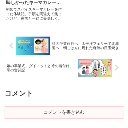
味しかったキーマカレー体
験
初めてスパイスキーマカレーを作
った体験記。手順を間違えて焦っ
たけど、家族と一緒に美味しくい
ただきました。朝ごはんのアレン
ジや、失敗も含めた作ってみた感
想を詳しく紹介します。
娘の卒業旅行へ｜太平洋フェリーで北海
道へ…朝ごはんに現れた奇跡の目玉焼き
娘の卒業式。ダイエットと袴の着付け、
母の奮闘記
コメント
コメントを書き込む