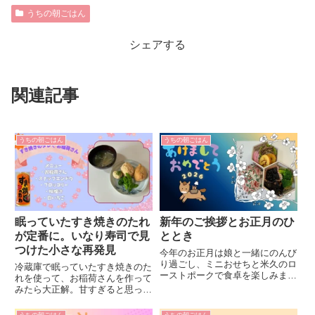
うちの朝ごはん
シェアする
関連記事
うちの朝ごはん
うちの朝ごはん
眠っていたすき焼きのたれ
新年のご挨拶とお正月のひ
が定番に。いなり寿司で見
ととき
つけた小さな再発見
今年のお正月は娘と一緒にのんび
り過ごし、ミニおせちと米久のロ
冷蔵庫で眠っていたすき焼きのた
ーストポークで食卓を楽しみまし
れを使って、お稲荷さんを作って
た。冷凍セットや株主優待も活用
みたら大正解。甘すぎると思って
した我が家のお正月体験をご紹介
いた調味料の意外な活用法や、鶏
します。
胸肉・魚の煮付けへのアレンジ、
うちの朝ごはん
うちの朝ごはん