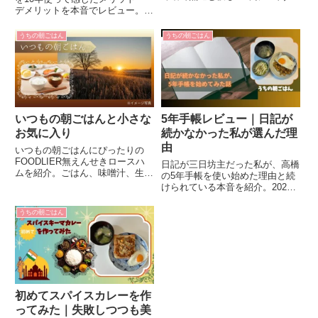
小さな二段のおせちを添えた、わ
デメリットを本音でレビュー。炊
が家ならではのシンプルなお正月
きたても冷めても美味しいごはん
をご紹介します。
が食卓を支えてくれた毎日をご紹
うちの朝ごはん
うちの朝ごはん
介します。
いつもの朝ごはんと小さな
5年手帳レビュー｜日記が
お気に入り
続かなかった私が選んだ理
由
いつもの朝ごはんにぴったりの
FOODLIER無えんせきロースハ
日記が三日坊主だった私が、高橋
ムを紹介。ごはん、味噌汁、生キ
の5年手帳を使い始めた理由と続
ャベツサラダ、目玉焼きの定番メ
けられている本音を紹介。2026
ニューで、毎日の朝をほっとする
年の目標と、無理なく続ける手帳
時間に。
習慣について綴ります。
うちの朝ごはん
初めてスパイスカレーを作
ってみた｜失敗しつつも美