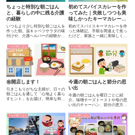
ちょっと特別な朝ごはん
初めてスパイスカレーを作
と、暮らしの中に残る介護
ってみた｜失敗しつつも美
の経験
味しかったキーマカレー体
験
いつもより少し特別な朝ごはんを
初めてスパイスキーマカレーを作
作った朝。温キャベツサラダの味
った体験記。手順を間違えて焦っ
付けや、介護ヘルパーの経験から
たけど、家族と一緒に美味しくい
学んだ「相手の好きを大切にする
ただきました。朝ごはんのアレン
こと」について綴ります。
ジや、失敗も含めた作ってみた感
うちの朝ごはん
うちの朝ごはん
想を詳しく紹介します。
㊗️開店します！
今週の朝ごはんと節分の思
い出
引きこもりがちな主婦が、日々の
朝ごはんを通して「心地よく暮ら
今週の朝ごはんを曜日ごとに紹
すヒント」をお届け。簡単な和食
介。味噌チーズトーストや母の思
メニュー、野菜の保存法、子育て
い出のチャーハン、節分の恵方巻
や介護のことも綴ります。
き選びや風習についての小さな思
い出も綴っています。
うちの朝ごはん
うちの朝ごはん