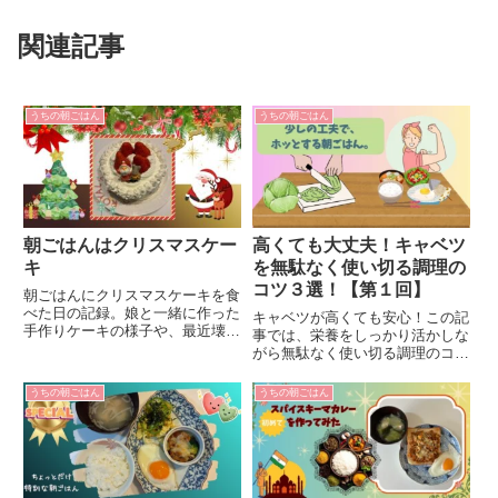
関連記事
うちの朝ごはん
うちの朝ごはん
朝ごはんはクリスマスケー
高くても大丈夫！キャベツ
キ
を無駄なく使い切る調理の
コツ３選！【第１回】
朝ごはんにクリスマスケーキを食
べた日の記録。娘と一緒に作った
キャベツが高くても安心！この記
手作りケーキの様子や、最近壊れ
事では、栄養をしっかり活かしな
てしまった掃除機・トースターの
がら無駄なく使い切る調理のコツ
話を書いています。
を3つ紹介。生・加熱・油との相
性など、日々のごはんに役立つ簡
うちの朝ごはん
うちの朝ごはん
単テクをやさしく解説します。