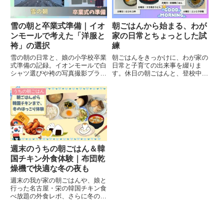
雪の朝と卒業式準備｜イオ
朝ごはんから始まる、わが
ンモールで考えた「洋服と
家の日常とちょっとした試
袴」の選択
練
雪の朝の日常と、娘の小学校卒業
朝ごはんをきっかけに、わが家の
式準備の記録。イオンモールで白
日常と子育ての出来事を綴りま
シャツ選びや袴の写真撮影プラン
す。休日の朝ごはんと、登校中の
を検討し、「式は洋服・写真は
転倒で病院受診に迷った体験、親
袴」という選択にたどり着きまし
としての気持ちを記録しました。
うちの朝ごはん
た。
週末のうちの朝ごはん＆韓
国チキン外食体験｜布団乾
燥機で快適な冬の夜も
週末の我が家の朝ごはんや、娘と
行った名古屋・栄の韓国チキン食
べ放題の外食レポ、さらに冬の夜
を快適にする布団乾燥機の使い方
まで紹介します。家族の暮らしの
ちょっとした楽しみをまとめたブ