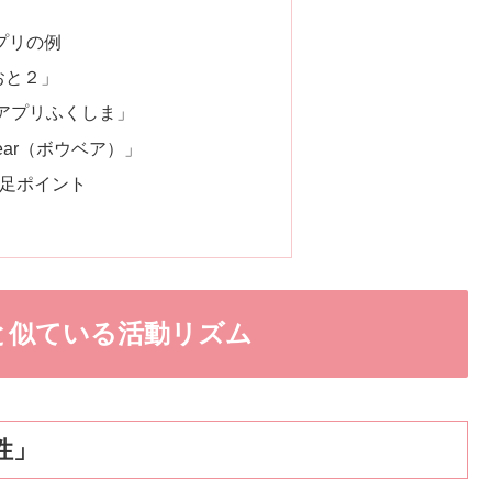
プリの例
おと２」
CEアプリふくしま」
Bear（ボウベア）」
補足ポイント
と似ている活動リズム
性」