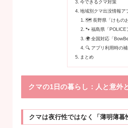
今できるクマ対策
地域別クマ出没情報ア
🗺 長野県「けもの
🐾 福島県「POLI
🌍 全国対応「Bow
🔍 アプリ利用時の
まとめ
クマの1日の暮らし：人と意外
クマは夜行性ではなく「薄明薄暮