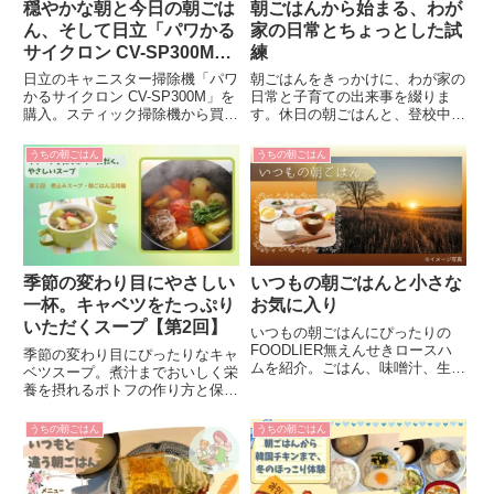
穏やかな朝と今日の朝ごは
朝ごはんから始まる、わが
ん、そして日立「パワかる
家の日常とちょっとした試
サイクロン CV-SP300M」
練
を購入
日立のキャニスター掃除機「パワ
朝ごはんをきっかけに、わが家の
かるサイクロン CV-SP300M」を
日常と子育ての出来事を綴りま
購入。スティック掃除機から買い
す。休日の朝ごはんと、登校中の
替えた理由や実際の使い心地、ラ
転倒で病院受診に迷った体験、親
クカルスティックとの併用エピソ
としての気持ちを記録しました。
うちの朝ごはん
うちの朝ごはん
ードまで正直にまとめました。
季節の変わり目にやさしい
いつもの朝ごはんと小さな
一杯。キャベツをたっぷり
お気に入り
いただくスープ【第2回】
いつもの朝ごはんにぴったりの
FOODLIER無えんせきロースハ
季節の変わり目にぴったりなキャ
ムを紹介。ごはん、味噌汁、生キ
ベツスープ。煮汁までおいしく栄
ャベツサラダ、目玉焼きの定番メ
養を摂れるポトフの作り方と保存
ニューで、毎日の朝をほっとする
のコツを紹介。心も体もほっと温
時間に。
まる朝ごはんにおすすめです。
うちの朝ごはん
うちの朝ごはん