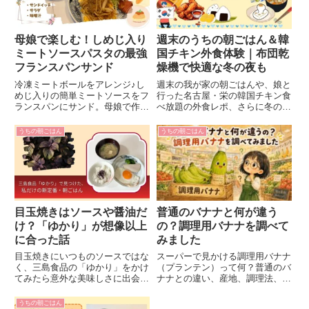
母娘で楽しむ！しめじ入り
週末のうちの朝ごはん＆韓
ミートソースパスタの最強
国チキン外食体験｜布団乾
フランスパンサンド
燥機で快適な冬の夜も
冷凍ミートボールをアレンジ♪し
週末の我が家の朝ごはんや、娘と
めじ入りの簡単ミートソースをフ
行った名古屋・栄の韓国チキン食
ランスパンにサンド。母娘で作る
べ放題の外食レポ、さらに冬の夜
幸せな朝ごはんのアイデアをご紹
を快適にする布団乾燥機の使い方
介！
まで紹介します。家族の暮らしの
うちの朝ごはん
うちの朝ごはん
ちょっとした楽しみをまとめたブ
ログ記事です。
目玉焼きはソースや醤油だ
普通のバナナと何が違う
け？「ゆかり」が想像以上
の？調理用バナナを調べて
に合った話
みました
目玉焼きにいつものソースではな
スーパーで見かける調理用バナナ
く、三島食品の「ゆかり」をかけ
（プランテン）って何？普通のバ
てみたら意外な美味しさに出会い
ナナとの違い、産地、調理法、そ
ました。偶然から生まれた新定番
して黄色いバナナが青いまま輸入
の朝ごはんと、広島の思い出を綴
される仕組みまで、気になったこ
うちの朝ごはん