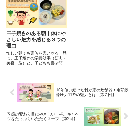
ります。
とを調べてみました。
玉子焼きのある朝｜体にや
さしい魅力を感じる３つの
理由
忙しい朝でも家族を思いやる一品
に。玉子焼きの栄養効果（筋肉・
美容・脳）と、子どもも喜ぶ簡単
レシピをご紹介。冷凍ほうれん草
で手軽＆彩りも◎。家庭の味の魅
力をお届けします。
10年使い続けた我が家の炊飯器！南部鉄
器圧力羽釜の魅力とは【第２回】
季節の変わり目にやさしい一杯。キャベ
ツをたっぷりいただくスープ【第2回】